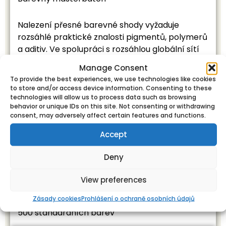
Nalezení přesné barevné shody vyžaduje
rozsáhlé praktické znalosti pigmentů, polymerů
a aditiv. Ve spolupráci s rozsáhlou globální sítí
renomovaných výzkumných partnerů mají
Manage Consent
odborníci společnosti Tosaf technickou
To provide the best experiences, we use technologies like cookies
kompetenci k vytváření komplexních barev pro
to store and/or access device information. Consenting to these
použití prakticky v jakémkoliv polymeru, v řadě
technologies will allow us to process data such as browsing
behavior or unique IDs on this site. Not consenting or withdrawing
aplikací, napříč různými průmyslovými
consent, may adversely affect certain features and functions.
odvětvími.
Accept
Přednosti
Deny
Podpora rozsáhlým technickým know-how
Komplexní barvy pro použití prakticky ve všech
View preferences
polymerech
Zásady cookies
Prohlášení o ochraně osobních údajů
Objednávky již od 1 kg pro kteroukoliv z našich
500 standardních barev