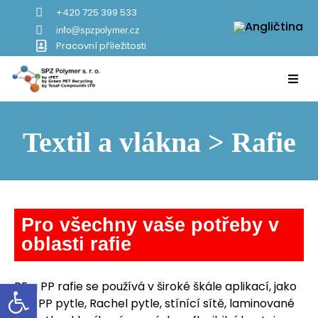
+420 725 399 533
info@spzpolymer.cz
Pracovní příležitosti
Textil a vlákna > Rafie
Pro všechny vaše potřeby v
oblasti rafie
Open toolbar
PE a PP rafie se používá v široké škále aplikací, jako
jsou PP pytle, Rachel pytle, stínící sítě, laminované