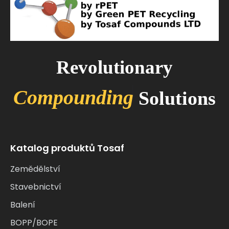
Revolutionary
C
o
m
p
o
u
n
d
i
n
g
Solutions
Katalog produktů Tosaf
Zemědělství
Stavebnictví
Balení
BOPP/BOPE