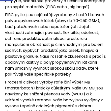
PP pytle, skleníkové provázky a flexibilní kontejnery
pro sypké materiály (FIBC nebo „big bags“).
FIBC pytle jsou nejčastěji vyrobeny z hustě tkaných
polypropylenových látek (obvykle 70-250 GSM),
buď potažených nebo nepotažených. Jejich
vlastnosti zahrnující pevnost, flexibilitu, odolnost,
ochranu produktu, optimalizaci prostoru a
manipulační obratnost je činí vhodnými pro balení
suchých, sypkých produktů jako písek, hnojiva a
plastové granule. Naše rozsáhlé zkušenosti s prací s
obalovými aditivy a polypropylenovými látkami
nám umožnily vyvinout širokou škálu aditiv, které
pokrývají vaše specifické potřeby.
Procesní citlivost výroby rafie činí výběr MB
(masterbatch) kriticky důležitým. Naše UV MB jsou
navrženy ke snížení přenosu vody (WCO) a k
udržení vysoké retence. Naše barvy jsou vyvíjeny z
vysoce tepelně odolných pigmentů s dobrou