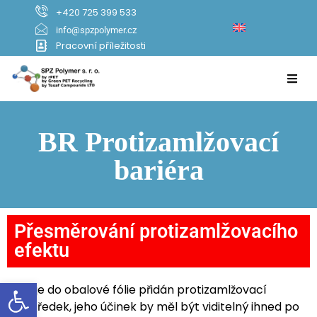
+420 725 399 533
info@spzpolymer.cz
Pracovní příležitosti
BR Protizamlžovací
bariéra
Přesměrování protizamlžovacího
efektu
Open toolbar
Když je do obalové fólie přidán protizamlžovací
prostředek, jeho účinek by měl být viditelný ihned po