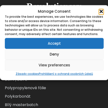
Revolutionary
Manage Consent
To provide the best experiences, we use technologies like cookies
C
o
m
p
o
u
n
d
i
n
g
Solutions
to store and/or access device information. Consenting to these
technologies will allow us to process data such as browsing
behavior or unique IDs on this site. Not consenting or withdrawing
consent, may adversely affect certain features and functions.
Accept
Katalog produktů Tosaf
Zemědělství
Deny
Stavebnictví
View preferences
Balení
Zásady cookies
Prohlášení o ochraně osobních údajů
BOPP/BOPE
Polypropylenové fólie
Polykarbonát
Bílý masterbatch