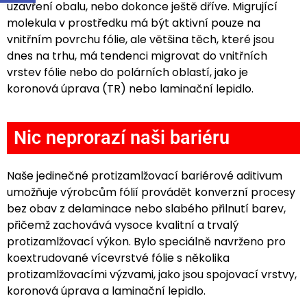
uzavření obalu, nebo dokonce ještě dříve. Migrující
molekula v prostředku má být aktivní pouze na
vnitřním povrchu fólie, ale většina těch, které jsou
dnes na trhu, má tendenci migrovat do vnitřních
vrstev fólie nebo do polárních oblastí, jako je
koronová úprava (TR) nebo laminační lepidlo.
Nic neprorazí naši bariéru
Naše jedinečné protizamlžovací bariérové aditivum
umožňuje výrobcům fólií provádět konverzní procesy
bez obav z delaminace nebo slabého přilnutí barev,
přičemž zachovává vysoce kvalitní a trvalý
protizamlžovací výkon. Bylo speciálně navrženo pro
koextrudované vícevrstvé fólie s několika
protizamlžovacími výzvami, jako jsou spojovací vrstvy,
koronová úprava a laminační lepidlo.