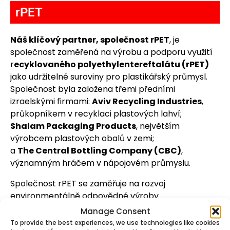
rPET
Náš klíčový partner, společnost rPET
, je
společnost zaměřená na výrobu a podporu využití
r
ecyklovaného polyethylentereftalátu (rPET)
jako udržitelné suroviny pro plastikářský průmysl.
Společnost byla založena třemi předními
izraelskými firmami:
Aviv Recycling Industries
,
průkopníkem v recyklaci plastových lahví;
Shalam Packaging Products
, největším
výrobcem plastových obalů v zemi;
a
The Central Bottling Company (CBC)
,
významným hráčem v nápojovém průmyslu.
Společnost rPET se zaměřuje na rozvoj
environmentálně odpovědné výroby
prostřednictvím využívání recyklovaných surovin,
Manage Consent
které pomáhají snižovat závislost na primárních
To provide the best experiences, we use technologies like cookies