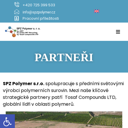
+420 725 399 533
info@spzpolymer.cz
Pracovní příležitosti
PARTNEŘI
SPZ Polymer s.r.o.
spolupracuje s předními světovými
výrobci polymerních surovin. Mezi naše klíčové
strategické partnery patří Tosaf Compounds LTD,
globální lídři v oblasti polymerů.
Open toolbar