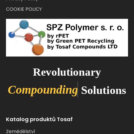
COOKIE POLICY
Revolutionary
C
o
m
p
o
u
n
d
i
n
g
Solutions
Katalog produktů Tosaf
Zemědělství