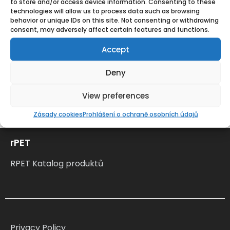
plastech, šetřit přírodní zdroje a minimalizovat
to store and/or access device information. Consenting to these
technologies will allow us to process data such as browsing
množství odpadu ukládaného na skládky.
behavior or unique IDs on this site. Not consenting or withdrawing
Podporou opětovného využívání post-
consent, may adversely affect certain features and functions.
spotřebitelských plastů a prosazováním principů
Accept
oběhového hospodářství společnost spojuje silné
průmyslové zázemí s jasným důrazem na
Deny
udržitelnost a dodává vysoce kvalitní materiály
odpovídající moderním environmentálním
View preferences
požadavkům i očekáváním zákazníků.
Zásady cookies
Prohlášení o ochraně osobních údajů
rPET
RPET Katalog produktů
Privacy Policy