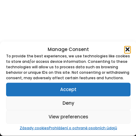
Manage Consent
To provide the best experiences, we use technologies like cookies
to store and/or access device information. Consenting to these
technologies will allow us to process data such as browsing
rPET
behavior or unique IDs on this site. Not consenting or withdrawing
consent, may adversely affect certain features and functions.
RPET Katalog produktů
Accept
Deny
View preferences
Privacy Policy
Zásady cookies
Prohlášení o ochraně osobních údajů
COOKIE POLICY