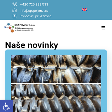
+420 725 399 533
info@spzpolymer.cz
Pracovní příležitosti
Naše novinky
Open toolbar