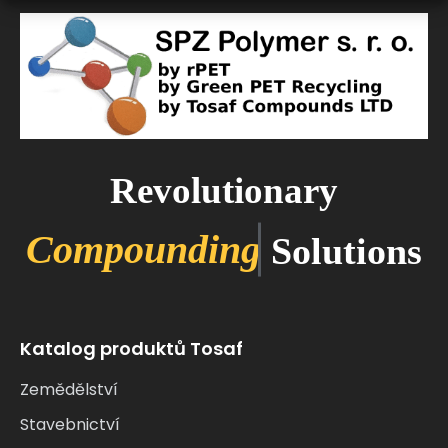
Revolutionary
C
o
m
p
o
u
n
d
i
n
g
Solutions
Katalog produktů Tosaf
Zemědělství
Stavebnictví