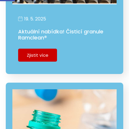
19. 5. 2025
Aktuální nabídka! Čisticí granule
Ramclean®
Zjistit více